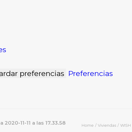
es
ardar preferencias
Preferencias
a 2020-11-11 a las 17.33.58
Home
Viviendas
WISH 