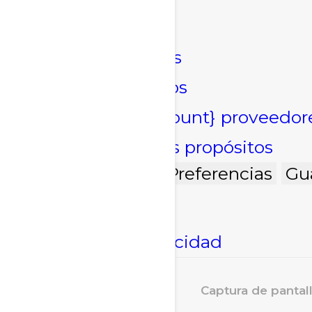
Marketing
Marketing
Administrar opciones
Gestionar los servicios
Gestionar {vendor_count} proveedor
Leer más sobre estos propósitos
Acepto
Denegar
Preferencias
Gu
Política de cookies
Declaración de privacidad
Captura de pantall