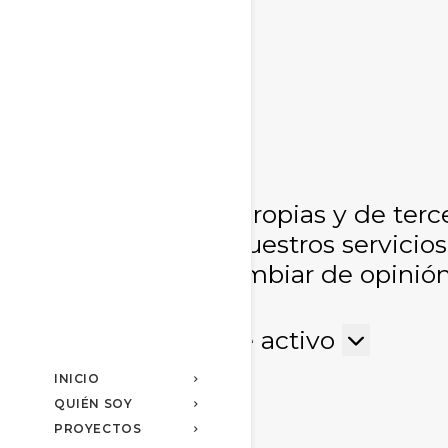
Utilizamos cookies propias y de terc
usuarios y mejorar nuestros servici
Siempre, puedes cambiar de opinión 
web.
Funcional
Funcional
Siempre activo
Preferencias
Preferencias
INICIO
QUIÉN SOY
Estadísticas
Estadísticas
PROYECTOS