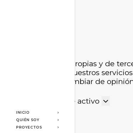
Utilizamos cookies propias y de terc
usuarios y mejorar nuestros servici
Siempre, puedes cambiar de opinión 
web.
Funcional
Funcional
Siempre activo
Preferencias
Preferencias
INICIO
QUIÉN SOY
Estadísticas
Estadísticas
PROYECTOS