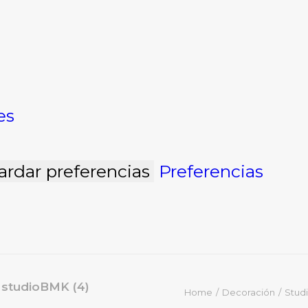
es
ardar preferencias
Preferencias
 studioBMK (4)
Home
Decoración
Stud