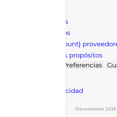
Marketing
Marketing
Administrar opciones
Gestionar los servicios
Gestionar {vendor_count} proveedor
Leer más sobre estos propósitos
Acepto
Denegar
Preferencias
Gu
Política de cookies
Declaración de privacidad
Decoraccion 2016