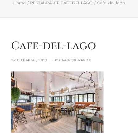
QUIÉN SOY
Home
RESTAURANTE CAFÉ DEL LAGO
Cafe-del-lago
PROYECTOS
PRENSA
CONTACTO
Cafe-del-lago
Search
22 DICIEMBRE, 2021
|
BY
CAROLINE PANDO