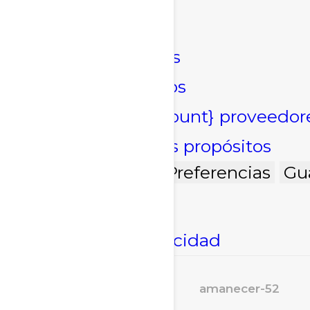
Marketing
Marketing
Administrar opciones
Gestionar los servicios
Gestionar {vendor_count} proveedor
Leer más sobre estos propósitos
Acepto
Denegar
Preferencias
Gu
Política de cookies
Declaración de privacidad
amanecer-52