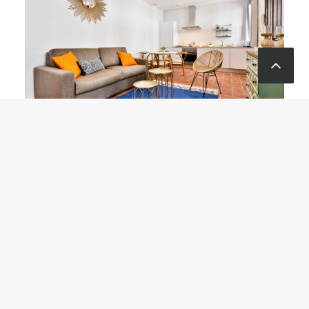
En el salón se combinan
elementos mas rústicos como
la madera o el mimbre con
otros mas sofisticados como el
latón dorado de las mesitas