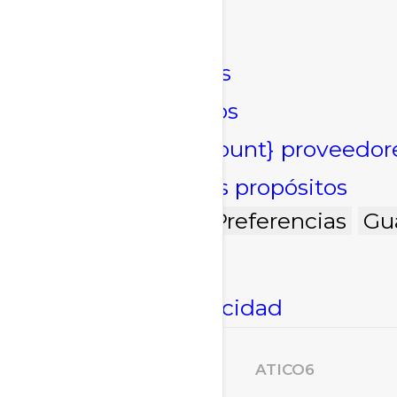
Marketing
Marketing
Administrar opciones
Gestionar los servicios
Gestionar {vendor_count} proveedor
Leer más sobre estos propósitos
Acepto
Denegar
Preferencias
Gu
Política de cookies
Declaración de privacidad
ATICO6