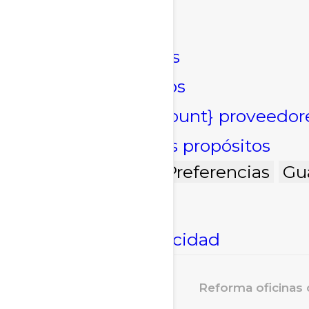
Marketing
Marketing
Administrar opciones
Gestionar los servicios
Gestionar {vendor_count} proveedor
Leer más sobre estos propósitos
Acepto
Denegar
Preferencias
Gu
Política de cookies
Declaración de privacidad
Reforma oficinas