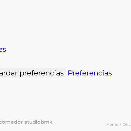
es
ardar preferencias
Preferencias
 comedor studiobmk
Home
Ofic