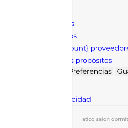
Marketing
Marketing
Administrar opciones
Gestionar los servicios
Gestionar {vendor_count} proveedor
Leer más sobre estos propósitos
Acepto
Denegar
Preferencias
Gu
Política de cookies
Declaración de privacidad
atico salon dormi