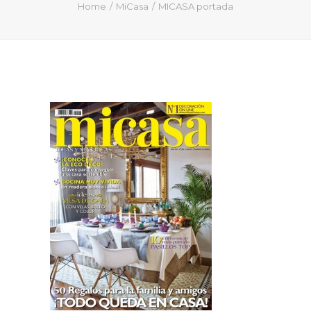
QUIÉN SOY
Home
MiCasa
MICASA portada
PROYECTOS
PRENSA
CONTACTO
Search