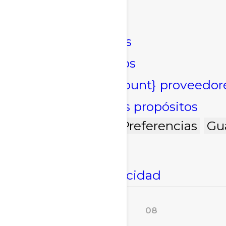
Marketing
Marketing
Administrar opciones
Gestionar los servicios
Gestionar {vendor_count} proveedor
Leer más sobre estos propósitos
Acepto
Denegar
Preferencias
Gu
Política de cookies
Declaración de privacidad
08