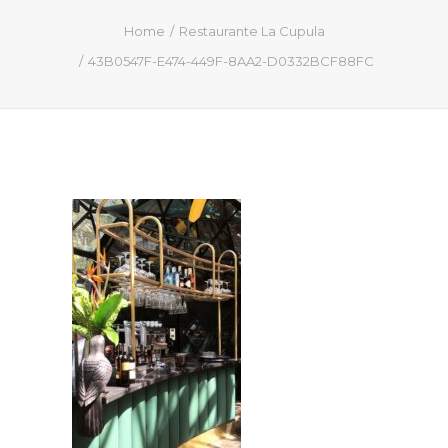
QUIÉN SOY
Home
Restaurante La Cupula
PROYECTOS
43B0547F-E474-449F-8AA2-D0332BCF88FC
PRENSA
CONTACTO
Search