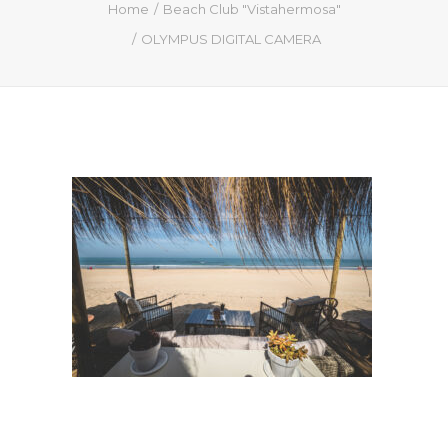
QUIÉN SOY
Home
Beach Club "Vistahermosa"
OLYMPUS DIGITAL CAMERA
PROYECTOS
PRENSA
CONTACTO
Search